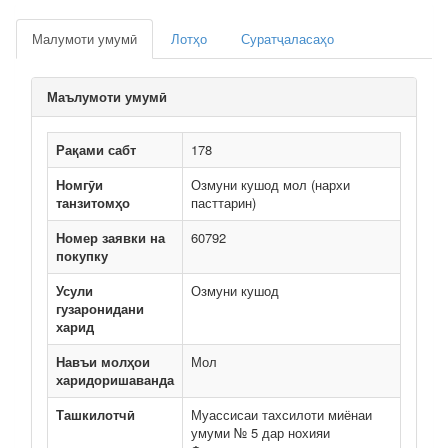
Малумоти умумӣ
Лотҳо
Суратҷаласаҳо
Маълумоти умумӣ
Рақами сабт
178
Номгӯи
Озмуни кушод мол (нархи
танзитомҳо
пасттарин)
Номер заявки на
60792
покупку
Усули
Озмуни кушод
гузаронидани
харид
Навъи молҳои
Мол
харидоришаванда
Ташкилотчӣ
Муассисаи тахсилоти миёнаи
умуми № 5 дар нохияи