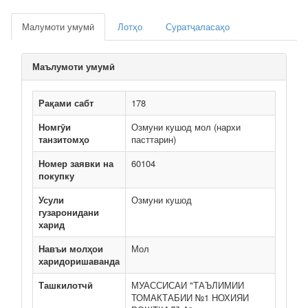
Малумоти умумӣ
Лотҳо
Суратҷаласаҳо
Маълумоти умумӣ
Рақами сабт
178
Номгӯи
Озмуни кушод мол (нархи
танзитомҳо
пасттарин)
Номер заявки на
60104
покупку
Усули
Озмуни кушод
гузаронидани
харид
Навъи молҳои
Мол
харидоришаванда
Ташкилотчӣ
МУАССИСАИ "ТАЪЛИМИИ
ТОМАКТАБИИ №1 НОХИЯИ