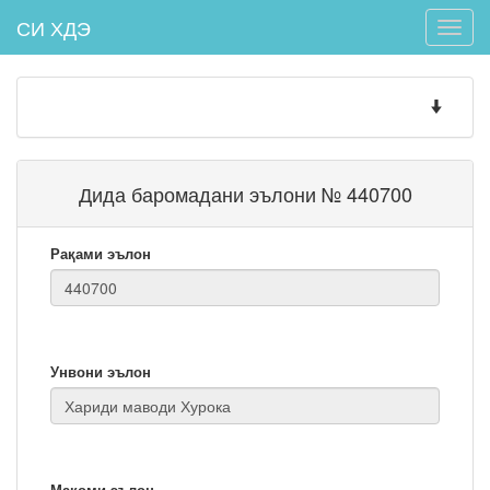
СИ ХДЭ
Toggle
naviga
Toggle
navigatio
Дида баромадани эълони № 440700
Рақами эълон
Унвони эълон
Мақоми эълон