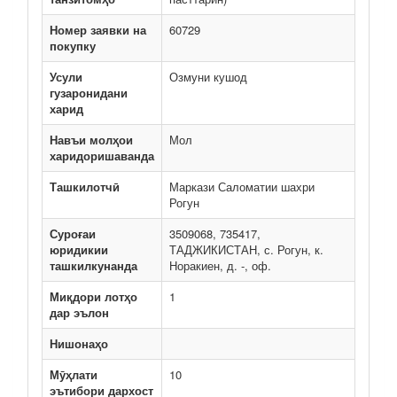
Номер заявки на
60729
покупку
Усули
Озмуни кушод
гузаронидани
харид
Навъи молҳои
Мол
харидоришаванда
Ташкилотчӣ
Маркази Саломатии шахри
Рогун
Суроғаи
3509068, 735417,
юридикии
ТАДЖИКИСТАН, с. Рогун, к.
ташкилкунанда
Норакиен, д. -, оф.
Миқдори лотҳо
1
дар эълон
Нишонаҳо
Мӯҳлати
10
эътибори дархост