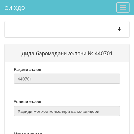
СИ ХДЭ
Toggle
naviga
Toggle
navigatio
Дида баромадани эълони № 440701
Рақами эълон
Унвони эълон
Мақоми эълон