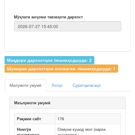
Мӯҳлати анҷоми тавзеҳоти дархост
Миқдори дархостҳои пешниҳодшуда: 2
Шумораи дархостҳои иловагии. пешниҳодшуда: 1
Малумоти умумӣ
Лотҳо
Суратҷаласаҳо
Маълумоти умумӣ
Рақами сабт
178
Номгӯи
Озмуни кушод мол (нархи
танзитомҳо
пасттарин)