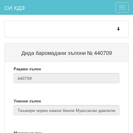
СИ ХДЭ
Toggle
naviga
Toggle
navigatio
Дида баромадани эълони № 440709
Рақами эълон
Унвони эълон
Мақоми эълон