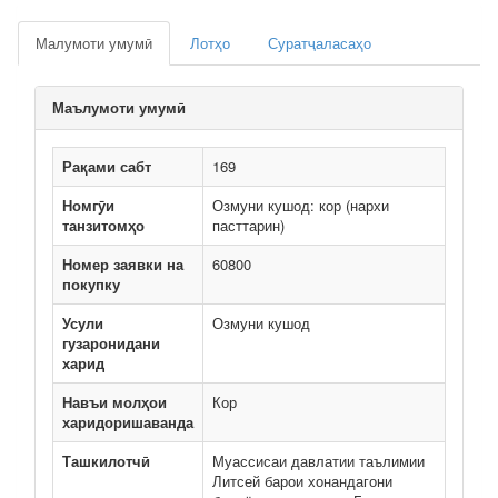
Малумоти умумӣ
Лотҳо
Суратҷаласаҳо
Маълумоти умумӣ
Рақами сабт
169
Номгӯи
Озмуни кушод: кор (нархи
танзитомҳо
пасттарин)
Номер заявки на
60800
покупку
Усули
Озмуни кушод
гузаронидани
харид
Навъи молҳои
Кор
харидоришаванда
Ташкилотчӣ
Муассисаи давлатии таълимии
Литсей барои хонандагони