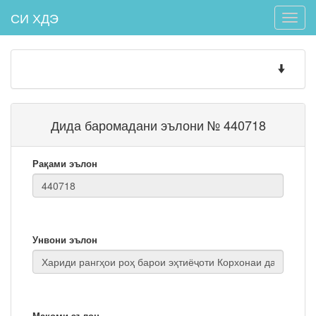
СИ ХДЭ
Toggle
naviga
Toggle
navigatio
Дида баромадани эълони № 440718
Рақами эълон
Унвони эълон
Мақоми эълон