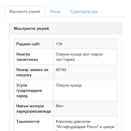
Малумоти умумӣ
Лотҳо
Суратҷаласаҳо
Маълумоти умумӣ
Рақами сабт
178
Номгӯи
Озмуни кушод мол (нархи
танзитомҳо
пасттарин)
Номер заявки на
60743
покупку
Усули
Озмуни кушод
гузаронидани
харид
Навъи молҳои
Мол
харидоришаванда
Ташкилотчӣ
Корхонаи давлатии
"Истифодабарии Роххо"-и шахри