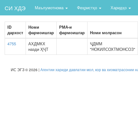
СИ ХДЭ
Маълумотнома
Феҳристҳо
Харидҳо
ID
Номи
РМА-и
дархост
фармоишгар
фармоишгар
Номи молрасон
4755
АХДМКХ
ҶДММ
назди ҲҶТ
"НОКИЛСОХТМОНСОЗ"
ИС ЭГЗ © 2026 |
Агентии хариди давлатии мол, кор ва хизматрасонии н