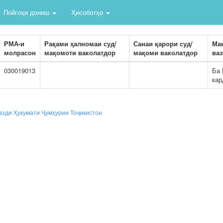
Пойгоҳи дониш
Ҳисоботҳо
РМА-и
Рақами ҳалномаи суд/
Санаи қарори суд/
Мақ
молрасон
мақомоти ваколатдор
мақоми ваколатдор
ваз
030019013
Ба 
кар
азди Ҳукумати Ҷумҳурии Тоҷикистон