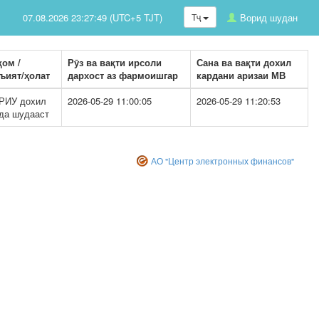
07.08.2026 23:27:49 (UTC+5 TJT)
Тҷ
Ворид шудан
ом /
Рӯз ва вақти ирсоли
Сана ва вақти дохил
ъият/ҳолат
дархост аз фармоишгар
кардани аризаи МВ
РИУ дохил
2026-05-29 11:00:05
2026-05-29 11:20:53
да шудааст
АО "Центр электронных финансов"