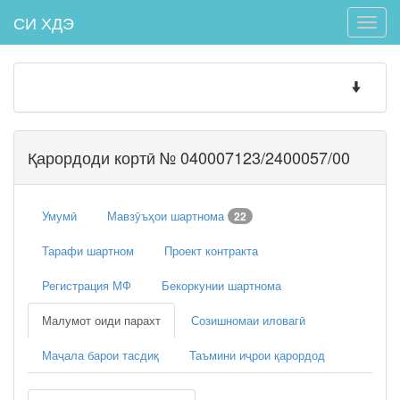
СИ ХДЭ
Toggle
naviga
Toggle
navigatio
Қарордоди кортӣ № 040007123/2400057/00
Умумӣ
Мавзӯъҳои шартнома
22
Тарафи шартном
Проект контракта
Регистрация МФ
Бекоркунии шартнома
Малумот оиди парахт
Созишномаи иловагӣ
Маҷала барои тасдиқ
Таъмини иҷрои қарордод