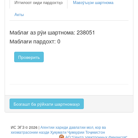
Иттилоот оиди пардохтҳо
Мавзӯъҳои шартнома
Акты
Маблағ аз рӯи шартнома: 238051
Маблағи пардохт: 0
Проверить
Бозгашт ба рӯйхати шартномаҳо
ИС ЭГЗ © 2026 |
Агентии хариди давлатии мол, кор ва
хизматрасонии назди Ҳукумати Ҷумҳурии Тоҷикистон
АО "Центр электронных финансов"