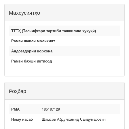
Махсусиятҳо
ТТТҲ (Таснифгари тартиби ташкилию ҳуқуқӣ)
Рамзи шакли моликият
Андозадории корхона
Рамзи бахши иқтисод
Роҳбар
РМА
185187129
Ному насаб
Шамсов Абдулхамид Саидумарович