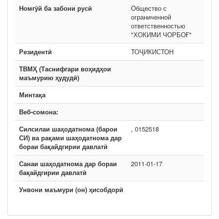
Номгӯй ба забони русӣ
Общество с
ограниченной
ответственностью
"ХОКИМИ ЧОРБОҒ"
Резидентӣ
ТОҶИКИСТОН
ТВМҲ (Таснифгари воҳидҳои
маъмурию ҳудудӣ)
Минтақа
Веб-сомона:
Силсилаи шаҳодатнома (барои
, 0152518
СИ) ва рақами шаҳодатнома дар
бораи бақайдгирии давлатӣ
Санаи шаҳодатнома дар бораи
2011-01-17
бақайдгирии давлатӣ
Унвони маъмури (он) ҳисобдорӣ