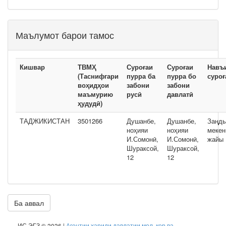
Маълумот барои тамос
Кишвар
ТВМҲ
Суроғаи
Суроғаи
Навъ
(Таснифгари
пурра ба
пурра бо
суроғ
воҳидҳои
забони
забони
маъмурию
русӣ
давлатӣ
ҳудудӣ)
ТАДЖИКИСТАН
3501266
Душанбе,
Душанбе,
Заңд
ноҳияи
ноҳияи
мекен
И.Сомонӣ,
И.Сомонӣ,
жайы
Шураксой,
Шураксой,
12
12
Ба аввал
ИС ЭГЗ © 2026 |
Агентии хариди давлатии мол, кор ва