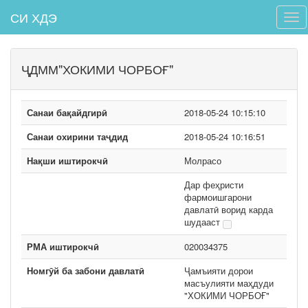
СИ ХДЭ
Tog
navi
ҶДММ"ХОКИМИ ЧОРБОҒ"
Санаи бақайдгирӣ
2018-05-24 10:15:10
Санаи охирини таҷдид
2018-05-24 10:16:51
Нақши иштирокчӣ
Молрасо
Дар феҳристи
фармоишгарони
давлатӣ ворид карда
шудааст
РМА иштирокчӣ
020034375
Номгӯй ба забони давлатӣ
Ҷамъияти дорои
масъулияти маҳдуди
"ХОКИМИ ЧОРБОҒ"