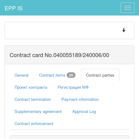
EPP IS
Toggle
naviga
Toggle
navigatio
Contract card No.040055189/240006/00
General
Contract items
Contract parties
20
Проект контракта
Регистрация МФ
Contract termination
Payment information
Supplementary agreement
Approval Log
Contract enforcement