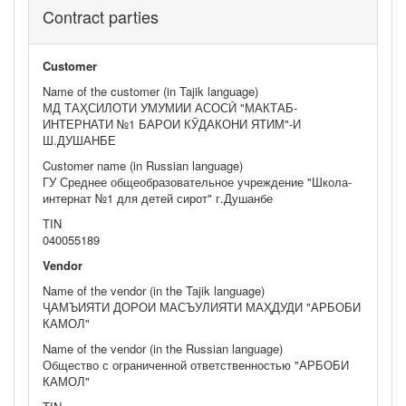
Contract parties
Customer
Name of the customer (in Tajik language)
МД ТАҲСИЛОТИ УМУМИИ АСОСӢ "МАКТАБ-
ИНТЕРНАТИ №1 БАРОИ КӮДАКОНИ ЯТИМ"-И
Ш.ДУШАНБЕ
Customer name (in Russian language)
ГУ Среднее общеобразовательное учреждение "Школа-
интернат №1 для детей сирот" г.Душанбе
TIN
040055189
Vendor
Name of the vendor (in the Tajik language)
ҶАМЪИЯТИ ДОРОИ МАСЪУЛИЯТИ МАҲДУДИ "АРБОБИ
КАМОЛ"
Name of the vendor (in the Russian language)
Общество с ограниченной ответственностью "АРБОБИ
КАМОЛ"