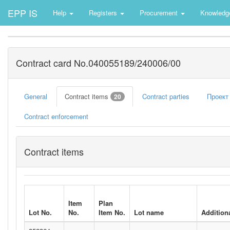
EPP IS
Help
Registers
Procurement
Knowledg
Contract card No.040055189/240006/00
General
Contract items
Contract parties
Проект
20
Contract enforcement
Contract items
Item
Plan
Lot No.
No.
Item No.
Lot name
Additiona