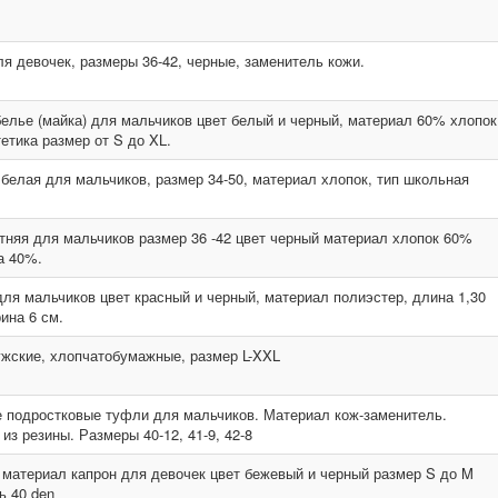
я девочек, размеры 36-42, черные, заменитель кожи.
елье (майка) для мальчиков цвет белый и черный, материал 60% хлопок
етика размер от S до XL.
белая для мальчиков, размер 34-50, материал хлопок, тип школьная
тняя для мальчиков размер 36 -42 цвет черный материал хлопок 60%
а 40%.
для мальчиков цвет красный и черный, материал полиэстер, длина 1,30
ина 6 см.
жские, хлопчатобумажные, размер L-XXL
 подростковые туфли для мальчиков. Материал кож-заменитель.
из резины. Размеры 40-12, 41-9, 42-8
 материал капрон для девочек цвет бежевый и черный размер S до M
ь 40 den