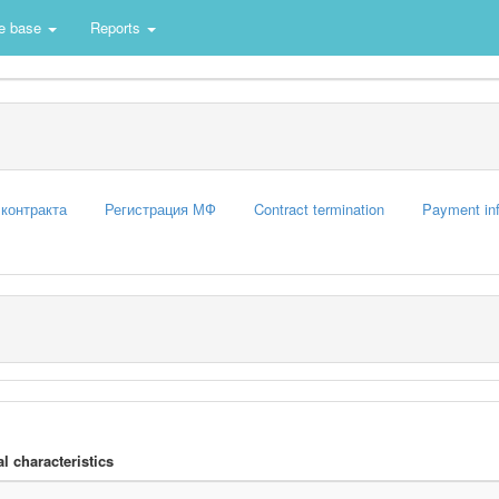
e base
Reports
 контракта
Регистрация МФ
Contract termination
Payment in
l characteristics