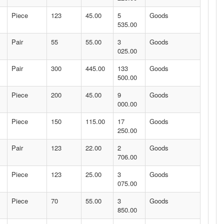
Piece
123
45.00
5
Goods
535.00
Pair
55
55.00
3
Goods
025.00
Pair
300
445.00
133
Goods
500.00
Piece
200
45.00
9
Goods
000.00
Piece
150
115.00
17
Goods
250.00
Pair
123
22.00
2
Goods
706.00
Piece
123
25.00
3
Goods
075.00
Piece
70
55.00
3
Goods
850.00