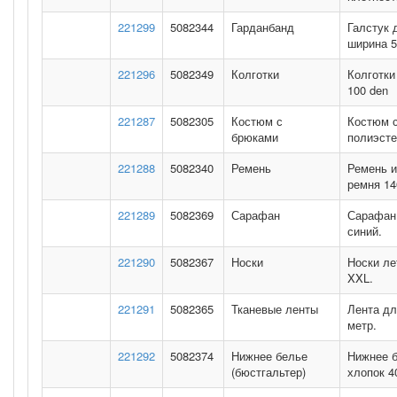
221299
5082344
Гарданбанд
Галстук 
ширина 5
221296
5082349
Колготки
Колготки
100 den
221287
5082305
Костюм с
Костюм с
брюками
полиэсте
221288
5082340
Ремень
Ремень и
ремня 14
221289
5082369
Сарафан
Сарафан 
синий.
221290
5082367
Носки
Носки ле
XXL.
221291
5082365
Тканевые ленты
Лента дл
метр.
221292
5082374
Нижнее белье
Нижнее б
(бюстгальтер)
хлопок 4