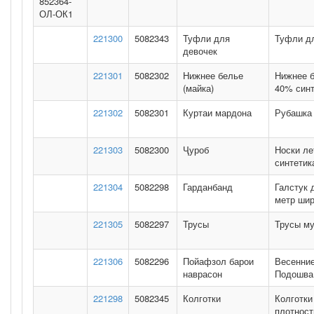
852364-
ОЛ-ОК1
221300
5082343
Туфли для
Туфли дл
девочек
221301
5082302
Нижнее белье
Нижнее б
(майка)
40% синт
221302
5082301
Куртаи мардона
Рубашка 
221303
5082300
Ҷуроб
Носки ле
синтетик
221304
5082298
Гарданбанд
Галстук 
метр шир
221305
5082297
Трусы
Трусы му
221306
5082296
Пойафзол барои
Весенние
наврасон
Подошва 
221298
5082345
Колготки
Колготки
плотност