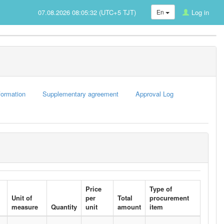
07.08.2026 08:05:32 (UTC+5 TJT)
En
Log in
formation
Supplementary agreement
Approval Log
Price
Type of
Unit of
per
Total
procurement
measure
Quantity
unit
amount
item