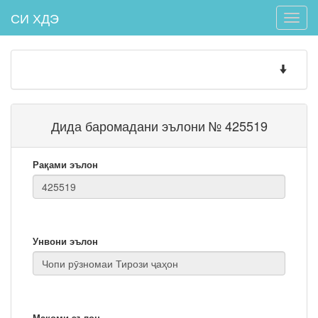
СИ ХДЭ
Toggle
naviga
Toggle
navigatio
Дида баромадани эълони № 425519
Рақами эълон
Унвони эълон
Мақоми эълон