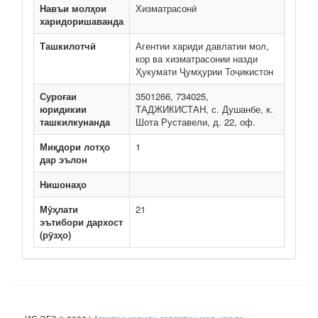
Навъи молҳои
Хизматрасонӣ
харидоришаванда
Ташкилотчӣ
Агентии хариди давлатии мол,
кор ва хизматрасонии назди
Ҳукумати Ҷумҳурии Тоҷикистон
Суроғаи
3501266, 734025,
юридикии
ТАДЖИКИСТАН, с. Душанбе, к.
ташкилкунанда
Шота Руставели, д. 22, оф.
Миқдори лотҳо
1
дар эълон
Нишонаҳо
Мӯҳлати
21
эътибори дархост
(рӯзҳо)