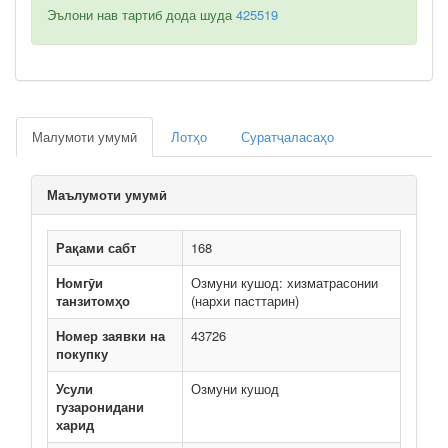
Эълони нав тартиб дода шуда
425519
Малумоти умумӣ
Лотҳо
Суратҷаласаҳо
Маълумоти умумӣ
Рақами сабт
168
Номгӯи
Озмуни кушод: хизматрасонии
танзитомҳо
(нархи пасттарин)
Номер заявки на
43726
покупку
Усули
Озмуни кушод
гузаронидани
харид