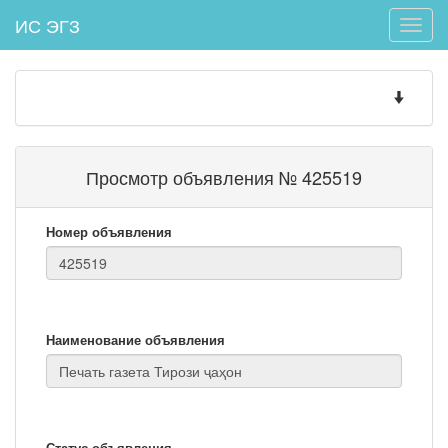
ИС ЭГЗ
Toggle
naviga
Toggle
navigatio
Просмотр объявления № 425519
Номер объявления
Наименование объявления
Статус объявления