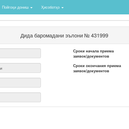
Пойгоҳи дониш
Ҳисоботҳо
Дида баромадани эълони № 431999
Сроки начала приема
заявок/документов
Сроки окончания приема
заявок/документов