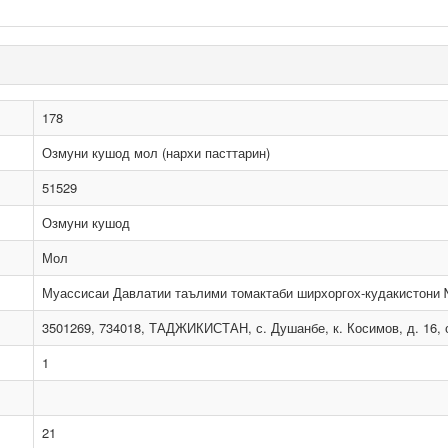
178
Озмуни кушод мол (нархи пасттарин)
51529
Озмуни кушод
Мол
Муассисаи Давлатии таълими томактаби ширхоргох-кудакистони
3501269, 734018, ТАДЖИКИСТАН, с. Душанбе, к. Косимов, д. 16, 
1
21