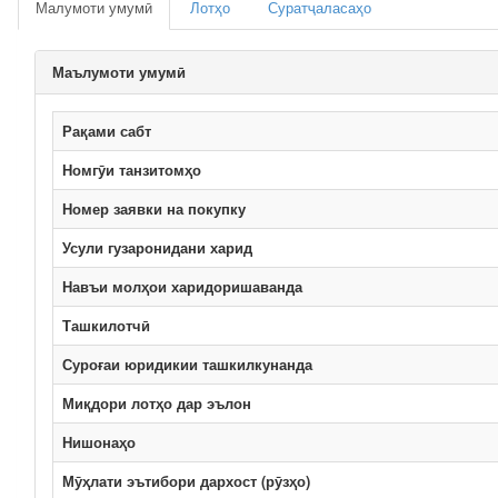
Малумоти умумӣ
Лотҳо
Суратҷаласаҳо
Маълумоти умумӣ
Рақами сабт
Номгӯи танзитомҳо
Номер заявки на покупку
Усули гузаронидани харид
Навъи молҳои харидоришаванда
Ташкилотчӣ
Суроғаи юридикии ташкилкунанда
Миқдори лотҳо дар эълон
Нишонаҳо
Мӯҳлати эътибори дархост (рӯзҳо)