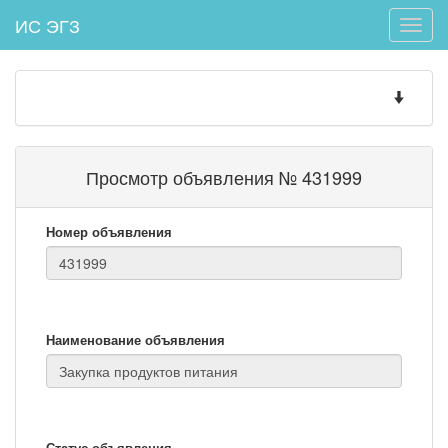
ИС ЭГЗ
Toggle
naviga
Toggle
navigatio
Просмотр объявления № 431999
Номер объявления
Наименование объявления
Статус объявления