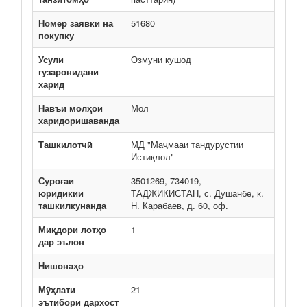
Номер заявки на
51680
покупку
Усули
Озмуни кушод
гузаронидани
харид
Навъи молҳои
Мол
харидоришаванда
Ташкилотчӣ
МД "Маҷмааи тандурустии
Истиқлол"
Суроғаи
3501269, 734019,
юридикии
ТАДЖИКИСТАН, с. Душанбе, к.
ташкилкунанда
Н. Карабаев, д. 60, оф.
Миқдори лотҳо
1
дар эълон
Нишонаҳо
Мӯҳлати
21
эътибори дархост