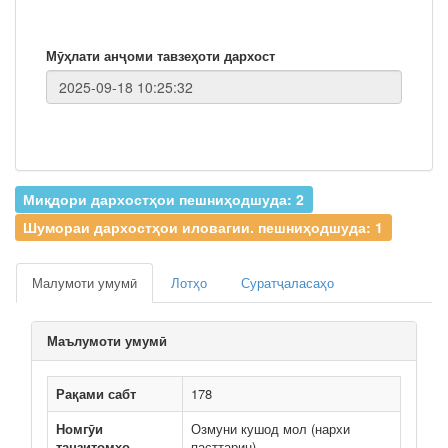
Мӯҳлати анҷоми тавзеҳоти дархост
Миқдори дархостҳои пешниҳодшуда: 2
Шумораи дархостҳои иловагии. пешниҳодшуда: 1
Малумоти умумӣ
Лотҳо
Суратҷаласаҳо
Маълумоти умумӣ
Рақами сабт
178
Номгӯи
Озмуни кушод мол (нархи
танзитомҳо
пасттарин)