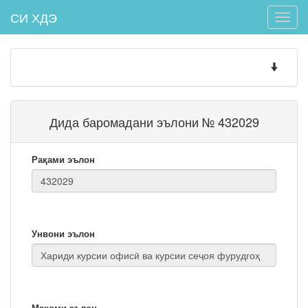
СИ ХДЭ
Toggle
naviga
Toggle
navigatio
Дида баромадани эълони № 432029
Рақами эълон
Унвони эълон
Мақоми эълон