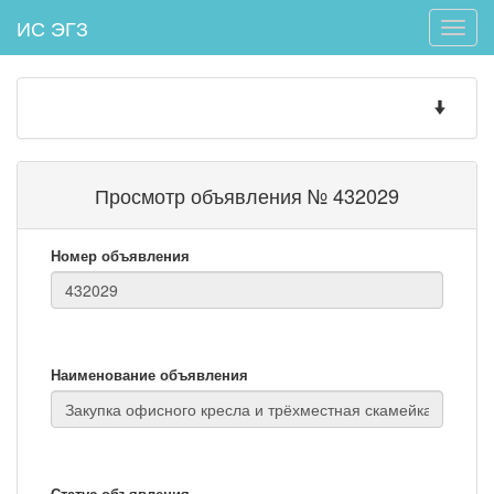
ИС ЭГЗ
Toggle
naviga
Toggle
navigatio
Просмотр объявления № 432029
Номер объявления
Наименование объявления
Статус объявления