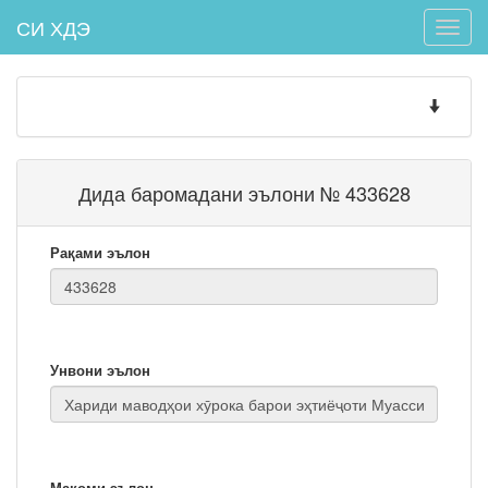
СИ ХДЭ
Toggle
naviga
Toggle
navigatio
Дида баромадани эълони № 433628
Рақами эълон
Унвони эълон
Мақоми эълон