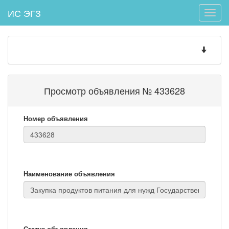
ИС ЭГЗ
Toggle
naviga
Toggle
navigatio
Просмотр объявления № 433628
Номер объявления
Наименование объявления
Статус объявления