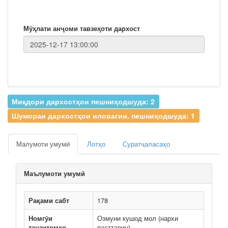
Мӯҳлати анҷоми тавзеҳоти дархост
Миқдори дархостҳои пешниҳодшуда: 2
Шумораи дархостҳои иловагии. пешниҳодшуда: 1
Малумоти умумӣ
Лотҳо
Суратҷаласаҳо
Маълумоти умумӣ
Рақами сабт
178
Номгӯи
Озмуни кушод мол (нархи
танзитомҳо
пасттарин)