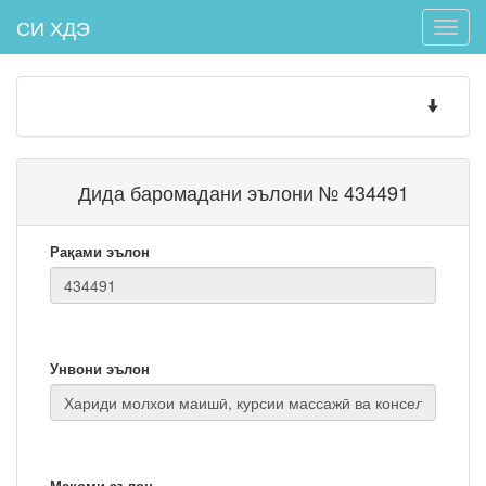
СИ ХДЭ
Toggle
naviga
Toggle
navigatio
Дида баромадани эълони № 434491
Рақами эълон
Унвони эълон
Мақоми эълон