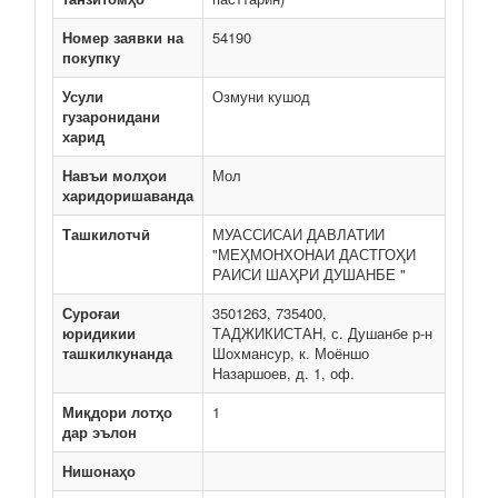
Номер заявки на
54190
покупку
Усули
Озмуни кушод
гузаронидани
харид
Навъи молҳои
Мол
харидоришаванда
Ташкилотчӣ
МУАССИСАИ ДАВЛАТИИ
"МЕҲМОНХОНАИ ДАСТГОҲИ
РАИСИ ШАҲРИ ДУШАНБЕ "
Суроғаи
3501263, 735400,
юридикии
ТАДЖИКИСТАН, с. Душанбе р-н
ташкилкунанда
Шохмансур, к. Моёншо
Назаршоев, д. 1, оф.
Миқдори лотҳо
1
дар эълон
Нишонаҳо