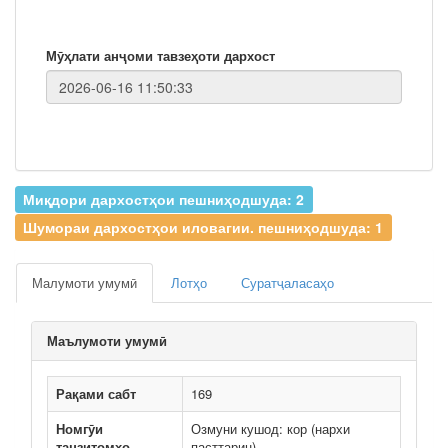
Мӯҳлати анҷоми тавзеҳоти дархост
Миқдори дархостҳои пешниҳодшуда: 2
Шумораи дархостҳои иловагии. пешниҳодшуда: 1
Малумоти умумӣ
Лотҳо
Суратҷаласаҳо
Маълумоти умумӣ
Рақами сабт
169
Номгӯи
Озмуни кушод: кор (нархи
танзитомҳо
пасттарин)