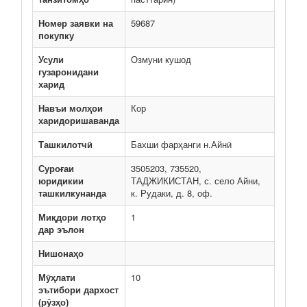
Номер заявки на
59687
покупку
Усули
Озмуни кушод
гузаронидани
харид
Навъи молҳои
Кор
харидоришаванда
Ташкилотчӣ
Бахши фарҳанги н.Айнӣ
Суроғаи
3505203, 735520,
юридикии
ТАДЖИКИСТАН, с. село Айни,
ташкилкунанда
к. Рудаки, д. 8, оф.
Миқдори лотҳо
1
дар эълон
Нишонаҳо
Мӯҳлати
10
эътибори дархост
(рӯзҳо)