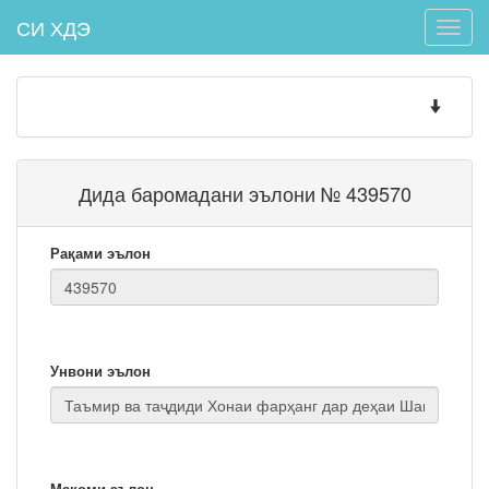
СИ ХДЭ
Toggle
naviga
Toggle
navigatio
Дида баромадани эълони № 439570
Рақами эълон
Унвони эълон
Мақоми эълон