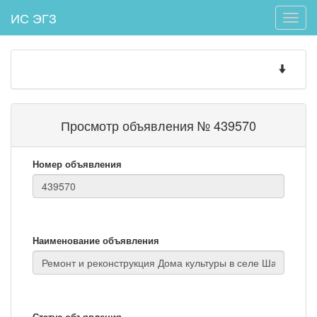
ИС ЭГЗ
Toggle
naviga
Toggle
navigatio
Просмотр объявления № 439570
Номер объявления
Наименование объявления
Статус объявления