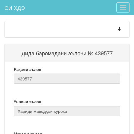
СИ ХДЭ
Toggle
naviga
Toggle
navigatio
Дида баромадани эълони № 439577
Рақами эълон
Унвони эълон
Мақоми эълон