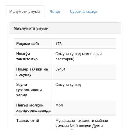
Малумоти умумӣ
Лотҳо
Суратҷаласаҳо
Маълумоти умумӣ
Рақами сабт
178
Номгӯи
Озмуни кушод мол (нархи
танзитомҳо
пасттарин)
Номер заявки на
59461
покупку
Усули
Озмуни кушод
гузаронидани
харид
Навъи молҳои
Мол
харидоришаванда
Ташкилотчӣ
Муассисаи тахсилоти миёнаи
умумии №10 нохияи Дусти