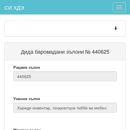
СИ ХДЭ
Toggle
naviga
Toggle
navigatio
Дида баромадани эълони № 440625
Рақами эълон
Унвони эълон
Мақоми эълон