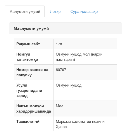
Малумоти умумӣ
Лотҳо
Суратҷаласаҳо
Маълумоти умумӣ
Рақами сабт
178
Номгӯи
Озмуни кушод мол (нархи
танзитомҳо
пасттарин)
Номер заявки на
60707
покупку
Усули
Озмуни кушод
гузаронидани
харид
Навъи молҳои
Мол
харидоришаванда
Ташкилотчӣ
Маркази саломатии ноҳияи
Ҳисор