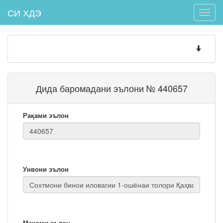
СИ ХДЭ
Toggle
naviga
Toggle
navigatio
Дида баромадани эълони № 440657
Рақами эълон
Унвони эълон
Мақоми эълон