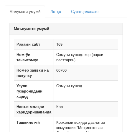
Малумоти умумӣ
Лотҳо
Суратҷаласаҳо
Маълумоти умумӣ
Рақами сабт
169
Номгӯи
Озмуни кушод: кор (нархи
танзитомҳо
пасттарин)
Номер заявки на
60706
покупку
Усули
Озмуни кушод
гузаронидани
харид
Навъи молҳои
Кор
харидоришаванда
Ташкилотчӣ
Корхонаи воҳиди давлатии
комуналии "Меҳмонхонаи