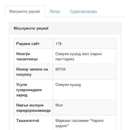
Малумоти умумӣ
Лотҳо
Суратҷаласаҳо
Маълумоти умумӣ
Рақами сабт
178
Номгӯи
Озмуни кушод мол (нархи
танзитомҳо
пасттарин)
Номер заявки на
60734
покупку
Усули
Озмуни кушод
гузаронидани
харид
Навъи молҳои
Мол
харидоришаванда
Ташкилотчӣ
Маркази таълимии "Чароғи
ҳидоят"