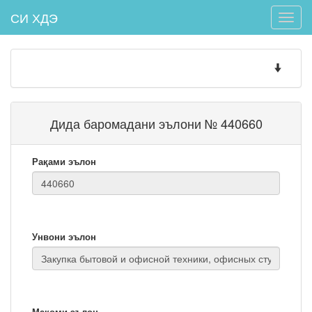
СИ ХДЭ
Toggle
naviga
Toggle
navigatio
Дида баромадани эълони № 440660
Рақами эълон
Унвони эълон
Мақоми эълон