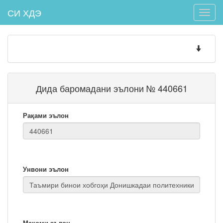
СИ ХДЭ
Toggle
naviga
Toggle
navigatio
Дида баромадани эълони № 440661
Рақами эълон
Унвони эълон
Мақоми эълон