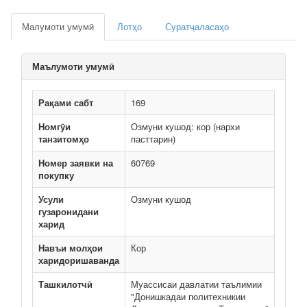
Малумоти умумӣ
Лотҳо
Суратҷаласаҳо
Маълумоти умумӣ
Рақами сабт
169
Номгӯи
Озмуни кушод: кор (нархи
танзитомҳо
пасттарин)
Номер заявки на
60769
покупку
Усули
Озмуни кушод
гузаронидани
харид
Навъи молҳои
Кор
харидоришаванда
Ташкилотчӣ
Муассисаи давлатии таълимии
"Донишкадаи политехникии