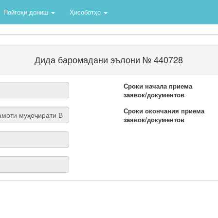
Пойгоҳи дониш
Ҳисоботҳо
Дида баромадани эълони № 440728
Сроки начала приема
заявок/документов
Сроки окончания приема
заявок/документов