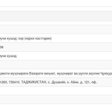
уни кушод: кор (нархи пасттарин)
08
уни кушод
амоти муҳоҷирати Вазорати меҳнат, муҳоҷират ва шуғли аҳолии Ҷумҳур
1263, 735410, ТАДЖИКИСТАН, с. Душанбе, к. Айни, д. 121, оф.