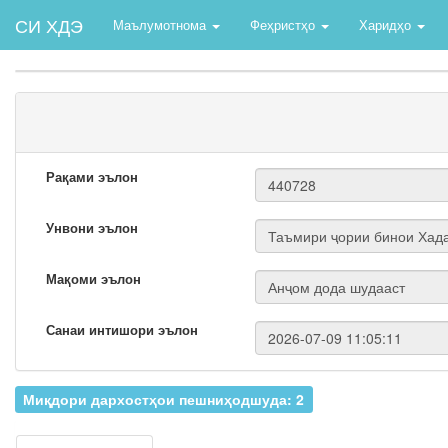
СИ ХДЭ
Маълумотнома
Феҳристҳо
Харидҳо
Рақами эълон
Унвони эълон
Мақоми эълон
Санаи интишори эълон
Миқдори дархостҳои пешниҳодшуда: 2