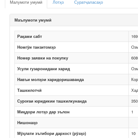
Малумоти умумӣ
Лотҳо
Суратҷаласаҳо
Маълумоти умумӣ
Рақами сабт
169
Номгӯи танзитомҳо
Озм
Номер заявки на покупку
608
Усули гузаронидани харид
Озм
Навъи молҳои харидоришаванда
Кор
Ташкилотчӣ
Хад
Суроғаи юридикии ташкилкунанда
350
Миқдори лотҳо дар эълон
1
Нишонаҳо
Мӯҳлати эътибори дархост (рӯзҳо)
10