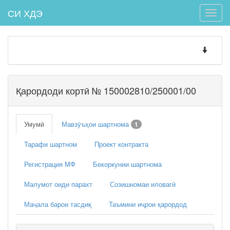
СИ ХДЭ
Toggle
naviga
Toggle
navigatio
Қарордоди кортӣ № 150002810/250001/00
Умумӣ
Мавзӯъҳои шартнома
1
Тарафи шартном
Проект контракта
Регистрация МФ
Бекоркунии шартнома
Малумот оиди парахт
Созишномаи иловагӣ
Маҷала барои тасдиқ
Таъмини иҷрои қарордод