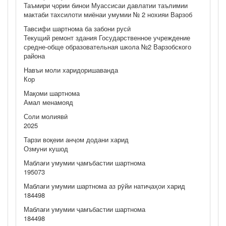
Таъмири ҷории бинои Муассисаи давлатии таълимии
мактаби тахсилоти миёнаи умумии № 2 нохияи Варзоб
Тавсифи шартнома ба забони русӣ
Текущий ремонт здания Государственное учреждение
средне-обще образовательная школа №2 Варзобского
района
Навъи моли харидоришаванда
Кор
Мақоми шартнома
Амал менамояд
Соли молиявӣ
2025
Тарзи воқеии анҷом додани харид
Озмуни кушод
Маблағи умумии ҷамъбастии шартнома
195073
Маблағи умумии шартнома аз рӯйи натиҷаҳои харид
184498
Маблағи умумии ҷамъбастии шартнома
184498