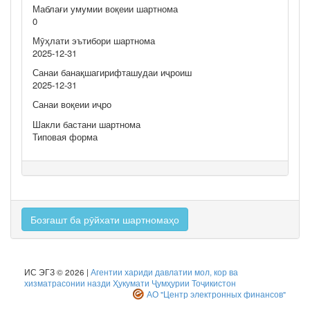
Маблағи умумии воқеии шартнома
0
Мӯҳлати эътибори шартнома
2025-12-31
Санаи банақшагирифташудаи иҷроиш
2025-12-31
Санаи воқеии иҷро
Шакли бастани шартнома
Типовая форма
Бозгашт ба рӯйхати шартномаҳо
ИС ЭГЗ © 2026 |
Агентии хариди давлатии мол, кор ва
хизматрасонии назди Ҳукумати Ҷумҳурии Тоҷикистон
АО "Центр электронных финансов"