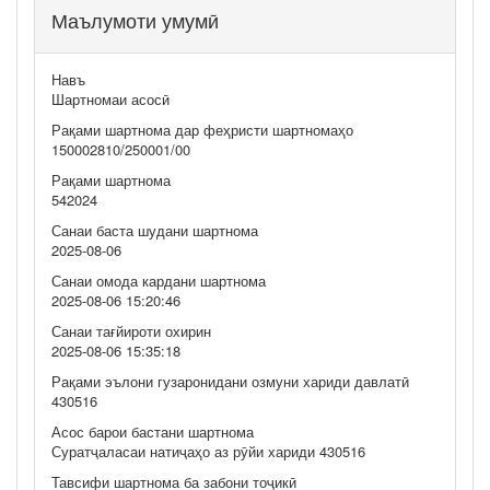
Маълумоти умумӣ
Навъ
Шартномаи асосӣ
Рақами шартнома дар феҳристи шартномаҳо
150002810/250001/00
Рақами шартнома
542024
Санаи баста шудани шартнома
2025-08-06
Санаи омода кардани шартнома
2025-08-06 15:20:46
Санаи тағйироти охирин
2025-08-06 15:35:18
Рақами эълони гузаронидани озмуни хариди давлатӣ
430516
Асос барои бастани шартнома
Суратҷаласаи натиҷаҳо аз рӯйи хариди 430516
Тавсифи шартнома ба забони тоҷикӣ