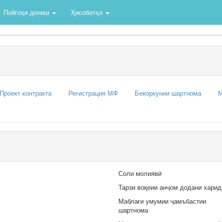
Пойгоҳи дониш
Ҳисоботҳо
Проект контракта
Регистрация МФ
Бекоркунии шартнома
М
Соли молиявӣ
Тарзи воқеии анҷом додани харид
Маблағи умумии ҷамъбастии
шартнома