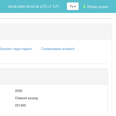
08.08.2026 05:04:28 (UTC+5 TJT)
Тҷ
Ворид шудан
алумот оиди парахт
Созишномаи иловагӣ
2025
Озмуни кушод
221420