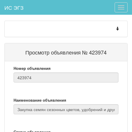
ИС ЭГЗ
Toggle
naviga
Toggle
navigatio
Просмотр объявления № 423974
Номер объявления
Наименование объявления
Статус объявления