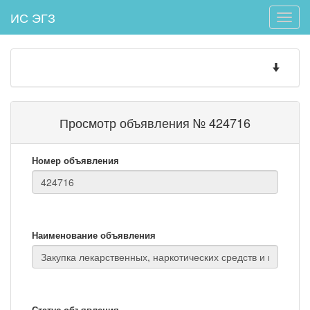
ИС ЭГЗ
Toggle
naviga
Toggle
navigatio
Просмотр объявления № 424716
Номер объявления
Наименование объявления
Статус объявления