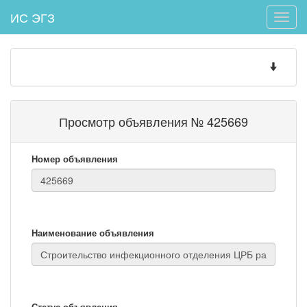
ИС ЭГЗ
Toggle
naviga
Toggle
navigatio
Просмотр объявления № 425669
Номер объявления
Наименование объявления
Статус объявления