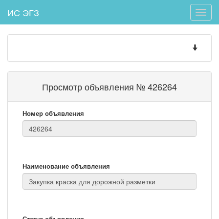
ИС ЭГЗ
Toggle
naviga
Toggle
navigatio
Просмотр объявления № 426264
Номер объявления
Наименование объявления
Статус объявления