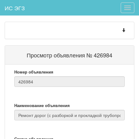
ИС ЭГЗ
Toggle
naviga
Toggle
navigatio
Просмотр объявления № 426984
Номер объявления
Наименование объявления
Статус объявления