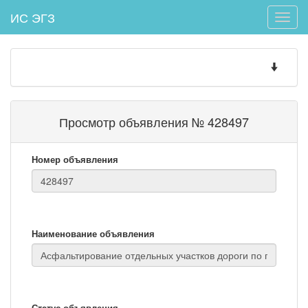
ИС ЭГЗ
Toggle
naviga
Toggle
navigatio
Просмотр объявления № 428497
Номер объявления
Наименование объявления
Статус объявления