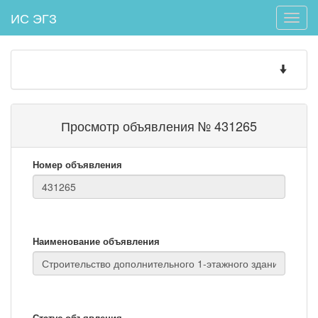
ИС ЭГЗ
Toggle
naviga
Toggle
navigatio
Просмотр объявления № 431265
Номер объявления
Наименование объявления
Статус объявления