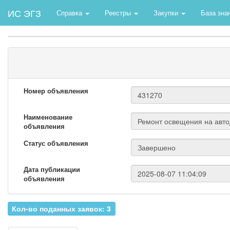
ИС ЭГЗ
Справка
Реестры
Закупки
База зна
Номер объявления
Наименование
объявления
Статус объявления
Дата публикации
объявления
Кол-во поданных заявок: 3