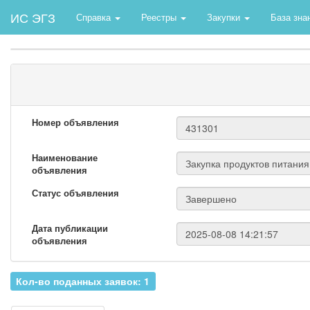
ИС ЭГЗ
Справка
Реестры
Закупки
База зна
Номер объявления
Наименование
объявления
Статус объявления
Дата публикации
объявления
Кол-во поданных заявок: 1