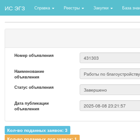
ИС ЭГЗ
Справка
Реестры
Закупки
База зна
Номер объявления
Наименование
объявления
Статус объявления
Дата публикации
объявления
Кол-во поданных заявок: 3
Кол-во поданных доп.заявок: 1