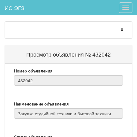
ИС ЭГЗ
Toggle
naviga
Toggle
navigatio
Просмотр объявления № 432042
Номер объявления
Наименование объявления
Статус объявления