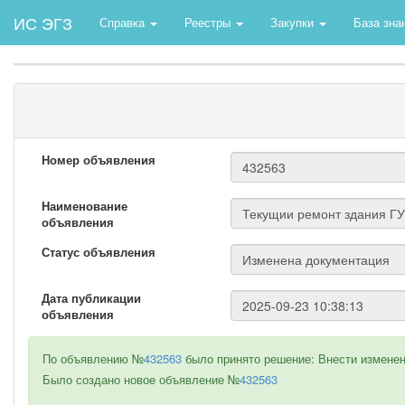
ИС ЭГЗ
Справка
Реестры
Закупки
База зна
Номер объявления
Наименование
объявления
Статус объявления
Дата публикации
объявления
По объявлению №
432563
было принято решение: Внести изменени
Было создано новое объявление №
432563