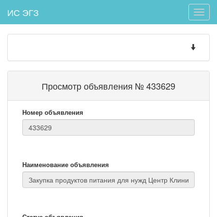
ИС ЭГЗ
Toggle
naviga
Toggle
navigatio
Просмотр объявления № 433629
Номер объявления
Наименование объявления
Статус объявления