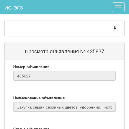
ИС ЭГЗ
Toggle
naviga
Toggle
navigatio
Просмотр объявления № 435627
Номер объявления
Наименование объявления
Статус объявления