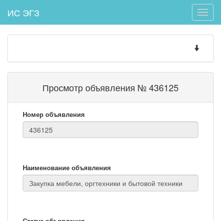
ИС ЭГЗ
Toggle
naviga
Toggle
navigatio
Просмотр объявления № 436125
Номер объявления
Наименование объявления
Статус объявления