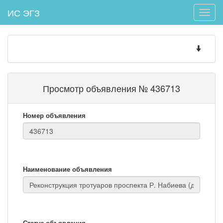
ИС ЭГЗ
Toggle
naviga
Toggle
navigatio
Просмотр объявления № 436713
Номер объявления
Наименование объявления
Статус объявления