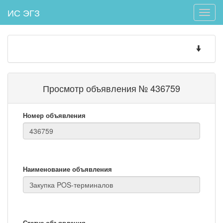
ИС ЭГЗ
Toggle
naviga
Toggle
navigatio
Просмотр объявления № 436759
Номер объявления
Наименование объявления
Статус объявления