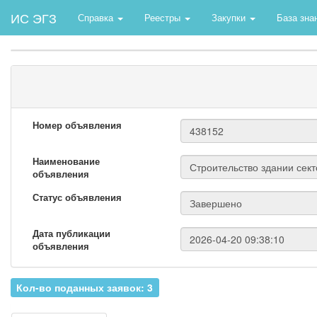
ИС ЭГЗ
Справка
Реестры
Закупки
База зна
Номер объявления
Наименование
объявления
Статус объявления
Дата публикации
объявления
Кол-во поданных заявок: 3