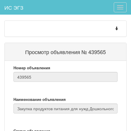
ИС ЭГЗ
Toggle
naviga
Toggle
navigatio
Просмотр объявления № 439565
Номер объявления
Наименование объявления
Статус объявления