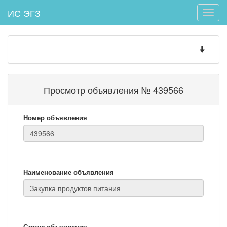
ИС ЭГЗ
Toggle
naviga
Toggle
navigatio
Просмотр объявления № 439566
Номер объявления
Наименование объявления
Статус объявления