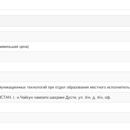
аименьшая цена)
никационных технологий при отдел образования местного исполнительн
АН, г. н.Чайхун чамоати шахраки Дусти, ул. б/н, д. б/н, оф.