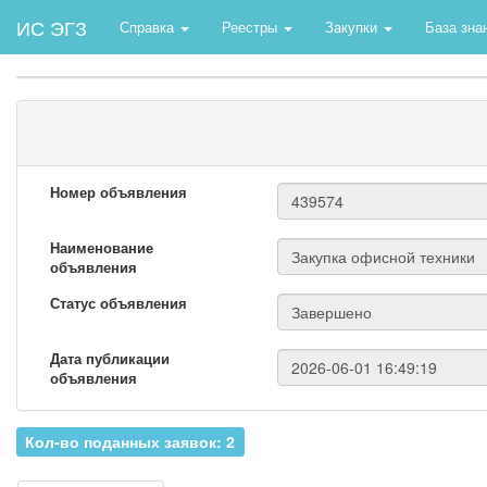
ИС ЭГЗ
Справка
Реестры
Закупки
База зна
Номер объявления
Наименование
объявления
Статус объявления
Дата публикации
объявления
Кол-во поданных заявок: 2